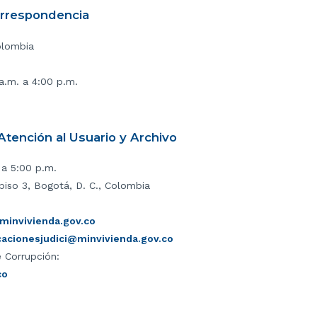
orrespondencia
olombia
 a.m. a 4:00 p.m.
tención al Usuario y Archivo
 a 5:00 p.m.
piso 3, Bogotá, D. C., Colombia
invivienda.gov.co
icacionesjudici@minvivienda.gov.co
 Corrupción:
co