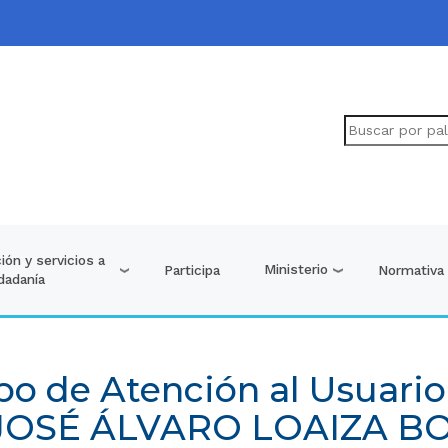
ión y servicios a
Ministerio
Participa
Normativa
udadanía
po de Atención al Usuario
 JOSÉ ÁLVARO LOAIZA 