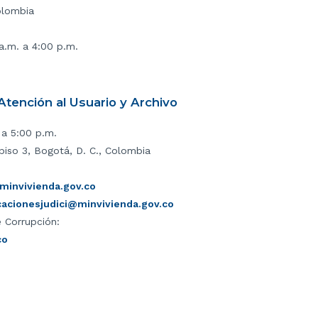
olombia
 a.m. a 4:00 p.m.
tención al Usuario y Archivo
 a 5:00 p.m.
piso 3, Bogotá, D. C., Colombia
invivienda.gov.co
icacionesjudici@minvivienda.gov.co
 Corrupción:
co