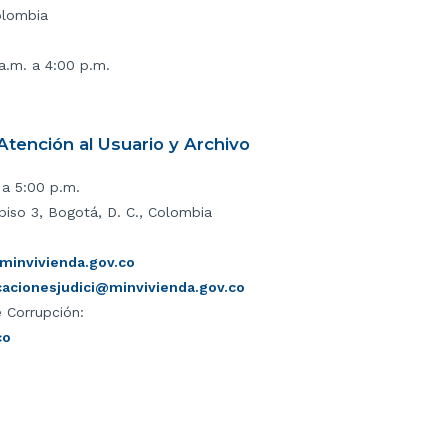
olombia
 a.m. a 4:00 p.m.
tención al Usuario y Archivo
 a 5:00 p.m.
piso 3, Bogotá, D. C., Colombia
invivienda.gov.co
icacionesjudici@minvivienda.gov.co
 Corrupción:
co