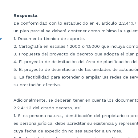
Respuesta
De conformidad con lo establecido en el artículo 2.2.4.1.1.
un plan parcial se deberá contener como mínimo la siguie
1. Documento técnico de soporte.
2. Cartografía en escalas 1:2000 o 1:5000 que incluya com
3. Propuesta del proyecto de decreto que adopta el plan p
4. El proyecto de delimitación del área de planificación del
5. El proyecto de delimitación de las unidades de actuación
6. La factibilidad para extender o ampliar las redes de serv
su prestación efectiva.
Adicionalmente, se deberán tener en cuenta los documentos
2.2.4.1.1.3 del citado decreto, así:
1. Si es persona natural, identificación del propietario o pr
es persona jurídica, debe acreditar su existencia y represe
cuya fecha de expedición no sea superior a un mes.