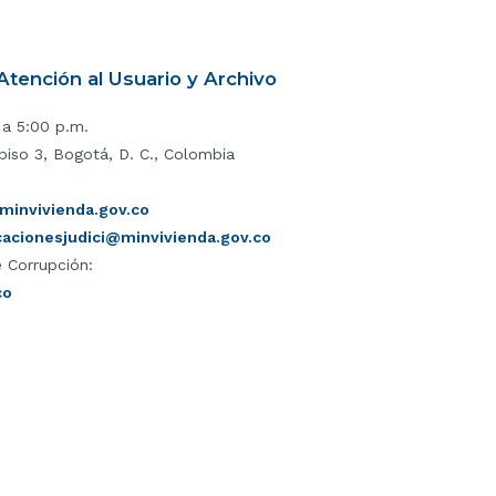
tención al Usuario y Archivo
 a 5:00 p.m.
piso 3, Bogotá, D. C., Colombia
invivienda.gov.co
icacionesjudici@minvivienda.gov.co
 Corrupción:
co