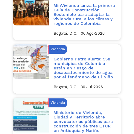
MinVivienda lanza la primera
Guía de Construcción
Sostenible para adaptar la
vivienda rural a los climas y
regiones de Colombia
Bogotá, D.C.
|
06 Ago-2026
Vivienda
Gobierno Petro alerta: 558
municipios de Colombia
están en riesgo de
desabastecimiento de agua
por el fenómeno de El Niño
Bogotá, D.C.
|
30 Jul-2026
Vivienda
Ministerio de Vivienda,
Ciudad y Territorio abre
convocatorias públicas para
construcción de tres ETCR
en Antioquia y Nariño