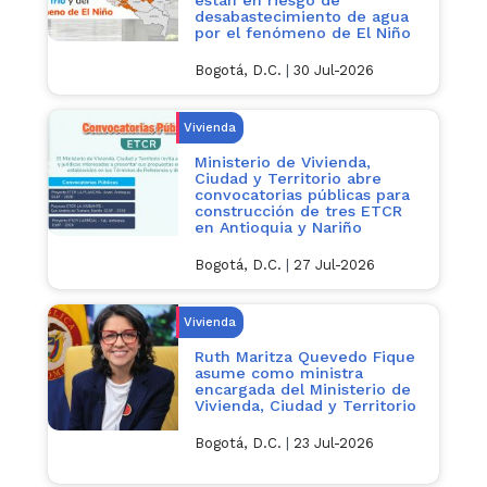
están en riesgo de
desabastecimiento de agua
por el fenómeno de El Niño
Bogotá, D.C.
|
30 Jul-2026
Vivienda
Ministerio de Vivienda,
Ciudad y Territorio abre
convocatorias públicas para
construcción de tres ETCR
en Antioquia y Nariño
Bogotá, D.C.
|
27 Jul-2026
Vivienda
Ruth Maritza Quevedo Fique
asume como ministra
encargada del Ministerio de
Vivienda, Ciudad y Territorio
Bogotá, D.C.
|
23 Jul-2026