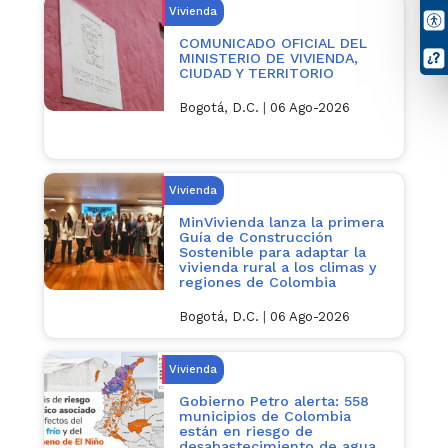
Vivienda
COMUNICADO OFICIAL DEL
MINISTERIO DE VIVIENDA,
CIUDAD Y TERRITORIO
Bogotá, D.C.
|
06 Ago-2026
Vivienda
MinVivienda lanza la primera
Guía de Construcción
Sostenible para adaptar la
vivienda rural a los climas y
regiones de Colombia
Bogotá, D.C.
|
06 Ago-2026
Vivienda
Gobierno Petro alerta: 558
municipios de Colombia
están en riesgo de
desabastecimiento de agua