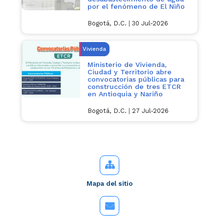
por el fenómeno de El Niño
Bogotá, D.C.
|
30 Jul-2026
Vivienda
Ministerio de Vivienda,
Ciudad y Territorio abre
convocatorias públicas para
construcción de tres ETCR
en Antioquia y Nariño
Bogotá, D.C.
|
27 Jul-2026
Mapa del sitio