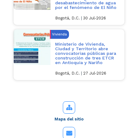
desabastecimiento de agua
por el fenómeno de El Niño
Bogotá, D.C.
|
30 Jul-2026
Vivienda
Ministerio de Vivienda,
Ciudad y Territorio abre
convocatorias públicas para
construcción de tres ETCR
en Antioquia y Nariño
Bogotá, D.C.
|
27 Jul-2026
Mapa del sitio