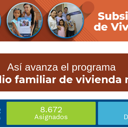
Así avanza el programa
io familiar de vivienda
8.672
2
Asignados
D
s