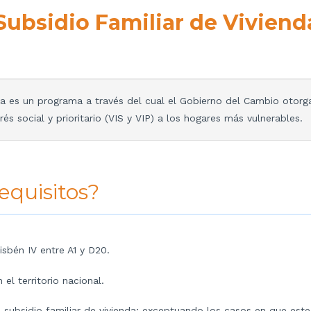
Subsidio Familiar
de Viviend
va es un programa a través del cual el Gobierno del Cambio otorga 
s social y prioritario (VIS y VIP) a los hogares más vulnerables.
equisitos?
isbén IV entre A1 y D20.
el territorio nacional.
 subsidio familiar de vivienda; exceptuando los casos en que este