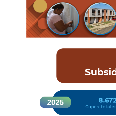
Subsid
8.67
2025
Cupos totale