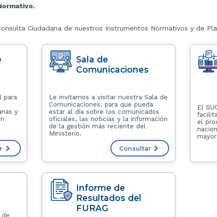
Normativo.
 Consulta Ciudadana de nuestros Instrumentos Normativos y de Pla
e
Sala de
Comunicaciones
l para
Le invitamos a visitar nuestra Sala de
Comunicaciones, para que pueda
El SU
anas y
estar al día sobre los comunicados
facili
en
oficiales, las noticias y la información
el pr
de la gestión más reciente del
nacion
Ministerio.
mayor 
ar
Consultar
Informe de
Resultados del
FURAG
 de