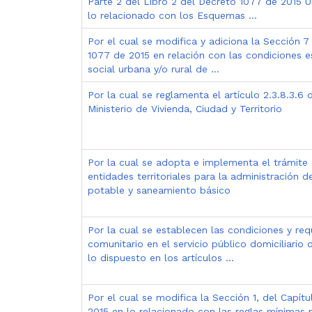
Parte 2 del Libro 2 del Decreto 1077 de 2015 Ún
lo relacionado con los Esquemas ...
Por el cual se modifica y adiciona la Sección 7 
1077 de 2015 en relación con las condiciones es
social urbana y/o rural de ...
Por la cual se reglamenta el artículo 2.3.8.3.6 
Ministerio de Vivienda, Ciudad y Territorio
Por la cual se adopta e implementa el trámite 
entidades territoriales para la administración 
potable y saneamiento básico
Por la cual se establecen las condiciones y req
comunitario en el servicio público domiciliari
lo dispuesto en los artículos ...
Por el cual se modifica la Sección 1, del Capítu
2015 en lo relacionado con las reglas mínimas pa