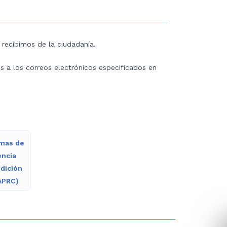
 recibimos de la ciudadanía.
s a los correos electrónicos especificados en
emas de
encia
dición
APRC)