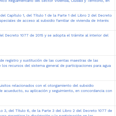
ico Reglamentario del Sector Vivienda, Ciudad y Territorio, en
del Capítulo 1, del Título 1 de la Parte 1 del Libro 2 del Decreto
peciales de acceso al subsidio familiar de vivienda de Interés
del Decreto 1077 de 2015 y se adopta el trámite al interior del
de registro y sustitución de las cuentas maestras de las
de los recursos del sistema general de participaciones para agua
uisitos relacionados con el otorgamiento del subsidio
o de acueducto, su aplicación y seguimiento, en concordancia con
lo 3, del Título 6, de la Parte 3 del Libro 2 del Decreto 1077 de
ra garantizar la divulgación y la participación en las