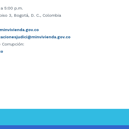
 a 5:00 p.m.
piso 3, Bogotá, D. C., Colombia
invivienda.gov.co
icacionesjudici@minvivienda.gov.co
 Corrupción:
co