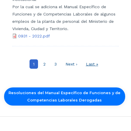
Por la cual se adiciona el Manual Específico de
Funciones y de Competencias Laborales de algunos
empleos de la planta de personal del Ministerio de
Vivienda, Ciudad y Territorio.
0931 - 2022.pdf
Paginación
Página
1
Página
2
Página
3
Siguiente
Next ›
Última
Last »
actual
página
página
Resoluciones del Manual Específico de Funciones y de
Competencias Laborales Derogadas