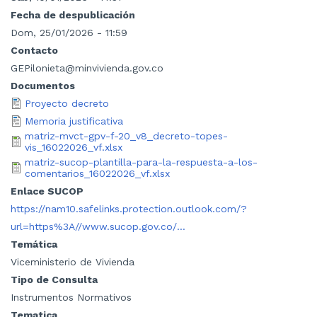
Fecha de despublicación
Dom, 25/01/2026 - 11:59
Contacto
GEPilonieta@minvivienda.gov.co
Documentos
Proyecto decreto
Memoria justificativa
matriz-mvct-gpv-f-20_v8_decreto-topes-
vis_16022026_vf.xlsx
matriz-sucop-plantilla-para-la-respuesta-a-los-
comentarios_16022026_vf.xlsx
Enlace SUCOP
https://nam10.safelinks.protection.outlook.com/?
url=https%3A//www.sucop.gov.co/…
Temática
Viceministerio de Vivienda
Tipo de Consulta
Instrumentos Normativos
Tematica