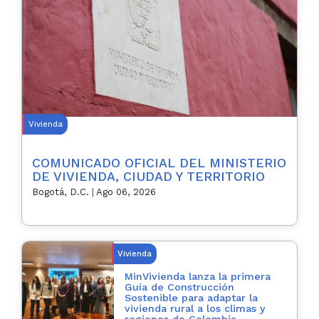
Vivienda
COMUNICADO OFICIAL DEL MINISTERIO
DE VIVIENDA, CIUDAD Y TERRITORIO
Bogotá, D.C.
|
Ago 06, 2026
Vivienda
MinVivienda lanza la primera
Guía de Construcción
Sostenible para adaptar la
vivienda rural a los climas y