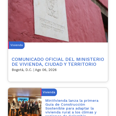
Vivienda
COMUNICADO OFICIAL DEL MINISTERIO
DE VIVIENDA, CIUDAD Y TERRITORIO
Bogotá, D.C.
|
Ago 06, 2026
Vivienda
MinVivienda lanza la primera
Guía de Construcción
Sostenible para adaptar la
vivienda rural a los climas y