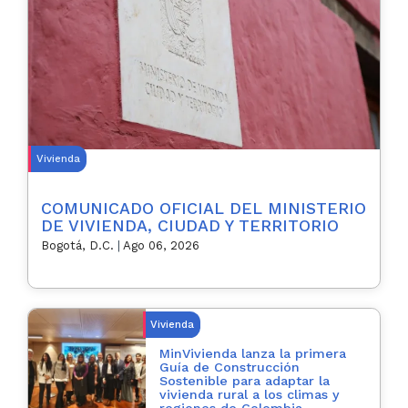
Vivienda
COMUNICADO OFICIAL DEL MINISTERIO
DE VIVIENDA, CIUDAD Y TERRITORIO
Bogotá, D.C.
|
Ago 06, 2026
Vivienda
MinVivienda lanza la primera
Guía de Construcción
Sostenible para adaptar la
vivienda rural a los climas y