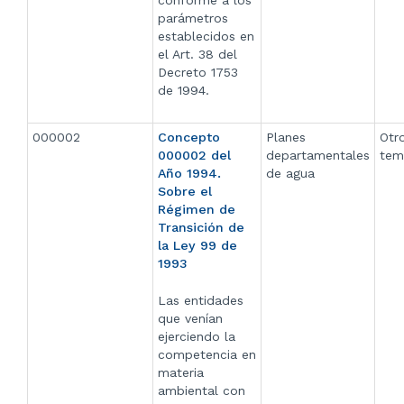
conforme a los
parámetros
establecidos en
el Art. 38 del
Decreto 1753
de 1994.
000002
Concepto
Planes
Otr
000002 del
departamentales
tem
Año 1994.
de agua
Sobre el
Régimen de
Transición de
la Ley 99 de
1993
Las entidades
que venían
ejerciendo la
competencia en
materia
ambiental con