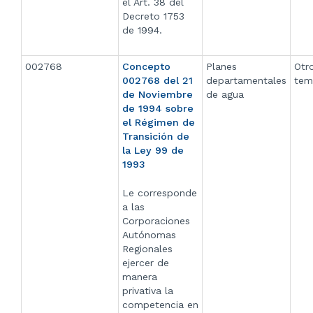
el Art. 38 del
Decreto 1753
de 1994.
002768
Concepto
Planes
Otr
002768 del 21
departamentales
tem
de Noviembre
de agua
de 1994 sobre
el Régimen de
Transición de
la Ley 99 de
1993
Le corresponde
a las
Corporaciones
Autónomas
Regionales
ejercer de
manera
privativa la
competencia en