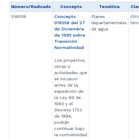
Número/Radicado
Concepto
Temática
Cla
016558
Concepto
Planes
Otr
016558 del 27
departamentales
tem
de Diciembre
de agua
de 1995 sobre
Transición
Normatividad
Los proyectos,
obras o
actividades que
se iniciaron
antes de la
expedición de
la Ley 99 de
1993 y el
Decreto 1753
de 1994,
podrán
continuar bajo
la normatividad