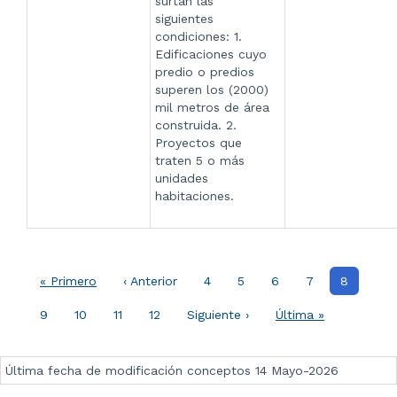
surtan las
siguientes
condiciones: 1.
Edificaciones cuyo
predio o predios
superen los (2000)
mil metros de área
construida. 2.
Proyectos que
traten 5 o más
unidades
habitaciones.
Paginación
Primera
« Primero
Página
‹ Anterior
Página
4
Página
5
Página
6
Página
7
Página
8
página
anterior
actual
Página
9
Página
10
Página
11
Página
12
Siguiente
Siguiente ›
Última
Última »
página
página
Última fecha de modificación conceptos 14 Mayo-2026