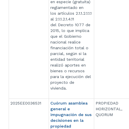
en especie (gratuita)
reglamentado en
los artículos 2.1.1.2.1.1.1
al 2.1.1.2.1.4.11
del Decreto 1077 de
2015, lo que implica
que el Gobierno
nacional realice
financiación total o
parcial, según si la
entidad territorial
realizó aportes en
bienes o recursos
para la ejecución del
proyecto de
vivienda.
2025EE0036531
Cuórum asamblea
PROPIEDAD
general e
HORIZONTAL,
impugnación de sus
QUORUM
decisiones en la
propiedad