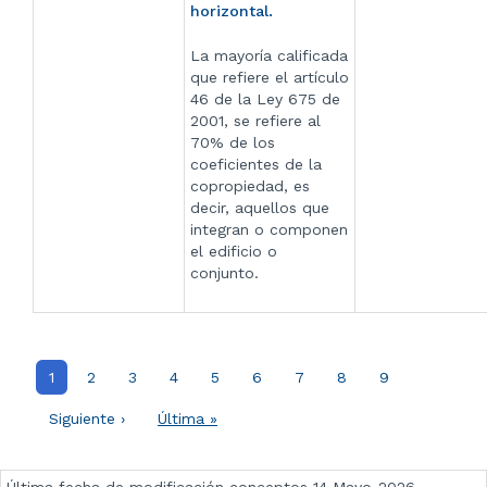
horizontal.
La mayoría calificada
que refiere el artículo
46 de la Ley 675 de
2001, se refiere al
70% de los
coeficientes de la
copropiedad, es
decir, aquellos que
integran o componen
el edificio o
conjunto.
Paginación
Página
1
Página
2
Página
3
Página
4
Página
5
Página
6
Página
7
Página
8
Página
9
actual
Siguiente
Siguiente ›
Última
Última »
página
página