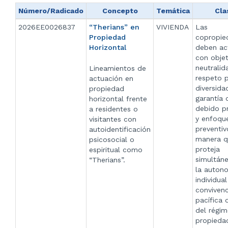
Número/Radicado
Concepto
Temática
Cla
2026EE0026837
“Therians” en
VIVIENDA
Las
Propiedad
copropie
Horizontal
deben ac
con objet
neutralid
Lineamientos de
respeto p
actuación en
diversida
propiedad
garantía 
horizontal frente
debido p
a residentes o
y enfoqu
visitantes con
preventiv
autoidentificación
manera q
psicosocial o
proteja
espiritual como
simultán
“Therians”.
la auton
individual
convivenc
pacífica 
del régi
propieda